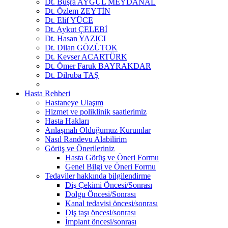
Dt. Büşra AYGÜL MEYDANAL
Dt. Özlem ZEYTİN
Dt. Elif YÜCE
Dt. Aykut ÇELEBİ
Dt. Hasan YAZICI
Dt. Dilan GÖZÜTOK
Dt. Kevser ACARTÜRK
Dt. Ömer Faruk BAYRAKDAR
Dt. Dilruba TAŞ
Hasta Rehberi
Hastaneye Ulaşım
Hizmet ve poliklinik saatlerimiz
Hasta Hakları
Anlaşmalı Olduğumuz Kurumlar
Nasıl Randevu Alabilirim
Görüş ve Önerileriniz
Hasta Görüş ve Öneri Formu
Genel Bilgi ve Öneri Formu
Tedaviler hakkında bilgilendirme
Diş Çekimi Öncesi/Sonrası
Dolgu Öncesi/Sonrası
Kanal tedavisi öncesi/sonrası
Diş taşı öncesi/sonrası
İmplant öncesi/sonrası