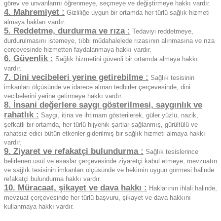
görev ve unvanlarını öğrenmeye, seçmeye ve değiştirmeye hakkı vardır.
4. Mahremiyet :
Gizliliğe uygun bir ortamda her türlü sağlık hizmeti
almaya hakları vardır.
5. Reddetme, durdurma ve rıza :
Tedaviyi reddetmeye,
durdurulmasını istemeye, tıbbi müdahalelede rızasının alınmasına ve rıza
çerçevesinde hizmetten faydalanmaya hakkı vardır.
6. Güvenlik :
Sağlık hizmetini güvenli bir ortamda almaya hakkı
vardır.
7. Dini vecibeleri yerine getirebilme :
Sağlık tesisinin
imkanları ölçüsünde ve idarece alınan tedbirler çerçevesinde, dini
vecibelerini yerine getirmeye hakkı vardır.
8. İnsani değerlere saygı gösterilmesi, saygınlık ve
rahatlık :
Saygı, itina ve ihtimam gösterilerek, güler yüzlü, nazik,
şefkatli bir ortamda, her türlü hijyenik şartlar sağlanmış, gürültülü ve
rahatsız edici bütün etkenler giderilmiş bir sağlık hizmeti almaya hakkı
vardır.
9. Ziyaret ve refakatçi bulundurma :
Sağlık tesislerince
belirlenen usül ve esaslar çerçevesinde ziyaretçi kabul etmeye, mevzuatın
ve sağlık tesisinin imkanları ölçüsünde ve hekimin uygun görmesi halinde
refakatçi bulundurma hakkı vardır.
10. Müracaat, şikayet ve dava hakkı :
Haklarının ihlali halinde,
mevzuat çerçevesinde her türlü başvuru, şikayet ve dava hakkını
kullanmaya hakkı vardır.