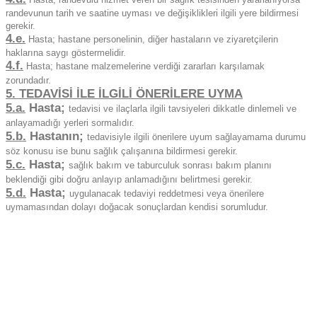
randevunun tarih ve saatine uyması ve değişiklikleri ilgili yere bildirmesi
gerekir.
4.e.
Hasta; hastane personelinin, diğer hastaların ve ziyaretçilerin
haklarına saygı göstermelidir.
4.f.
Hasta; hastane malzemelerine verdiği zararları karşılamak
zorundadır.
5. TEDAVİSİ İLE İLGİLİ ÖNERİLERE UYMA
5.a.
Hasta;
tedavisi ve ilaçlarla ilgili tavsiyeleri dikkatle dinlemeli ve
anlayamadığı yerleri sormalıdır.
5.b.
Hastanın;
tedavisiyle ilgili önerilere uyum sağlayamama durumu
söz konusu ise bunu sağlık çalışanına bildirmesi gerekir.
5.c.
Hasta;
sağlık bakım ve taburculuk sonrası bakım planını
beklendiği gibi doğru anlayıp anlamadığını belirtmesi gerekir.
5.d.
Hasta;
uygulanacak tedaviyi reddetmesi veya önerilere
uymamasından dolayı doğacak sonuçlardan kendisi sorumludur.