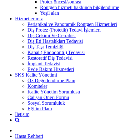
Protez öncesi/sonrası
Röntgen hizmeti hakkında bilgilendirme
Yeşil alan
Hizmetlerimiz
Periapikal ve Panoramik Röntgen Hizmetileri
Diş Protez (Protetik) Tedavi İşlemleri
Diş Çekimi Ve Cerrahisi
Diş Eti Hastalıkları Tedavisi
Diş Taşı Temizliği
Kanal ( Endodonti ) Tedavisi
Restoratif Diş Tedavisi
İmplant Tedavisi
Evde Bakım Hizmetleri
SKS Kalite Yönetimi
Öz Değerlendirme Planı
Komiteler
Kalite Yönetim Sorumlusu
Çalışan Öneri Formu
Sosyal Sorumluluk
Eğitim Planı
İletişim
Hasta Rehberi