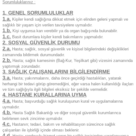
Sorumluluklarınız :
1. GENEL SORUMLULUKLAR
1.a.
Kişiler kendi sağlığına dikkat etmek için elinden geleni yapmalı ve
sağlıklı bir yaşam için verilen tavsiyelere uymalıdır.
1.b.
Kişi uygunsa kan verebilir ya da organ bağışında bulunabilir.
1.c.
Basit durumlara kişiler kendi bakımlarını yapmalıdır.
2. SOSYAL GÜVENLİK DURUMU
2.a.
Hasta; sağlık, sosyal güvenlik ve kişisel bilgilerindeki değişiklikleri
zamanında bildirmek durumundadır.
2.b.
Hasta; sağlık karnesinin (Bağ-Kur, Yeşilkart gibi) vizesini zamanında
yaptırmak zorundadır.
3. SAĞLIK ÇALIŞANLARINI BİLGİLENDİRME
3.a.
Hasta; yakınmalarını, daha önce geçirdiği hastalıkları, yatarak
herhangi bir tedavi görüp göremediğini, eğer varsa halen kullanıldığı ilaçları
ve tüm sağlığıyla ilgili bilgileri eksiksiz bir şekilde vermelidir.
4. HASTANE KURALLARINA UYMA
4.a.
Hasta; başvurduğu sağlık kuruluşunun kural ve uygulamalarına
uymalıdır.
4.b.
Hasta Sağlık Bakanlığı ve diğer sosyal güvenlik kurumlarınca
belirlenen sevk zincirine uymalıdır.
4.c.
Hastanın; tedavi, bakım ve rehabilitasyon sürecince sağlık
çalışanları ile işbirliği içinde olması beklenir.
4.d.
Hasta; randevulu hizmet veren bir sağlık tesisinden yararlanıyorsa