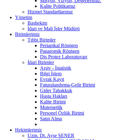
Misyon, Vizyon, Değerlerimiz.
Kalite Politikamız
Hizmet Standartlarımız
Yönetim
Başhekim
İdari ve Mali İşler Müdürü
Birimlerimiz
Tıbbi Birimler
Periapikal Röntgen
Panaromik Röntgen
Diş Protez Laboratuvarı
İdari Birimler
Arşiv - İstatistik
Bilgi İşlem
Evrak Kayıt
Faturalandırma-Gelir Birimi
Gider Tahakkuk
Hasta Hakları
Kalite Birimi
Mutemetlik
Personel Özlük Birimi
Satın Alma
Hekimlerimiz
Uzm. Dt. Ayşe ŞENER