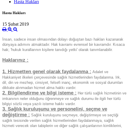
Hasta Hakları
Hasta Hakları
15 Şubat 2019
İnsan, sadece insan olmasından dolayı doğuştan bazı hakları kazanarak
dünyaya adımını atmaktadır. Hak kavramı evrensel bir kavramdır. Kısaca
hak; 'hukuk kurallarının kişilere tanıdığı yetki' olarak tanımlanabilir.
Haklarınız :
1. Hizmetten genel olarak faydalanma :
Adalet ve
Hakkaniyet ilkeleri çerçevesinde sağlık hizmetlerinden faydalanma. Irk,
dil, din ve mezhep, cinsiyet, felsefi inanç, ekonomik ve sosyal durumları
dikkate alınmadan hizmet alma hakkı vardır.
2. Bilgilendirme ve bilgi isteme :
Her türlü sağlık hizmetinin ve
imkanının neler olduğunu öğrenmeye ve sağlık durumu ile ilgili her türlü
bilgiyi sözlü veya yazılı isteme hakkı vardır.
3. Sağlık kuruluşunu ve personelini, seçme ve
değiştirme :
Sağlık kuruluşunu seçmeye, değiştirmeye ve seçtiği
sağlık tesisinde verilen sağlık hizmetlerinden faydalanmaya, sağlık
hizmeti verecek olan tabiplerin ve diğer sağlık çalışanlarının kimliklerini,