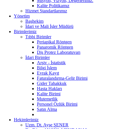
Misyon, Vizyon, Değerlerimiz.
Kalite Politikamız
Hizmet Standartlarımız
Yönetim
Başhekim
İdari ve Mali İşler Müdürü
Birimlerimiz
Tıbbi Birimler
Periapikal Röntgen
Panaromik Röntgen
Diş Protez Laboratuvarı
İdari Birimler
Arşiv - İstatistik
Bilgi İşlem
Evrak Kayıt
Faturalandırma-Gelir Birimi
Gider Tahakkuk
Hasta Hakları
Kalite Birimi
Mutemetlik
Personel Özlük Birimi
Satın Alma
Hekimlerimiz
Uzm. Dt. Ayşe ŞENER