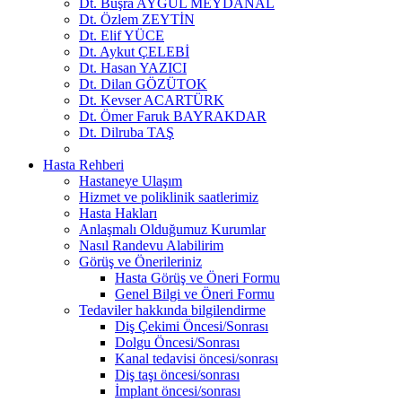
Dt. Büşra AYGÜL MEYDANAL
Dt. Özlem ZEYTİN
Dt. Elif YÜCE
Dt. Aykut ÇELEBİ
Dt. Hasan YAZICI
Dt. Dilan GÖZÜTOK
Dt. Kevser ACARTÜRK
Dt. Ömer Faruk BAYRAKDAR
Dt. Dilruba TAŞ
Hasta Rehberi
Hastaneye Ulaşım
Hizmet ve poliklinik saatlerimiz
Hasta Hakları
Anlaşmalı Olduğumuz Kurumlar
Nasıl Randevu Alabilirim
Görüş ve Önerileriniz
Hasta Görüş ve Öneri Formu
Genel Bilgi ve Öneri Formu
Tedaviler hakkında bilgilendirme
Diş Çekimi Öncesi/Sonrası
Dolgu Öncesi/Sonrası
Kanal tedavisi öncesi/sonrası
Diş taşı öncesi/sonrası
İmplant öncesi/sonrası