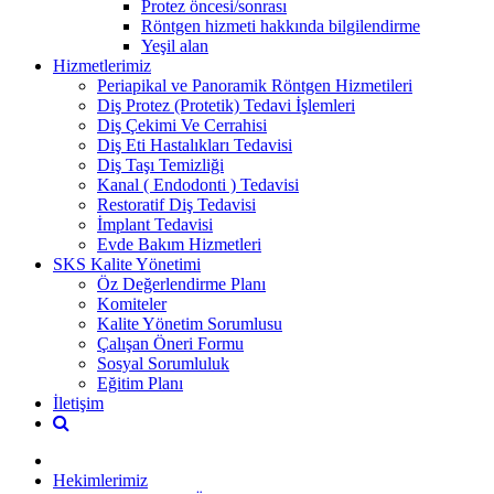
Protez öncesi/sonrası
Röntgen hizmeti hakkında bilgilendirme
Yeşil alan
Hizmetlerimiz
Periapikal ve Panoramik Röntgen Hizmetileri
Diş Protez (Protetik) Tedavi İşlemleri
Diş Çekimi Ve Cerrahisi
Diş Eti Hastalıkları Tedavisi
Diş Taşı Temizliği
Kanal ( Endodonti ) Tedavisi
Restoratif Diş Tedavisi
İmplant Tedavisi
Evde Bakım Hizmetleri
SKS Kalite Yönetimi
Öz Değerlendirme Planı
Komiteler
Kalite Yönetim Sorumlusu
Çalışan Öneri Formu
Sosyal Sorumluluk
Eğitim Planı
İletişim
Hekimlerimiz