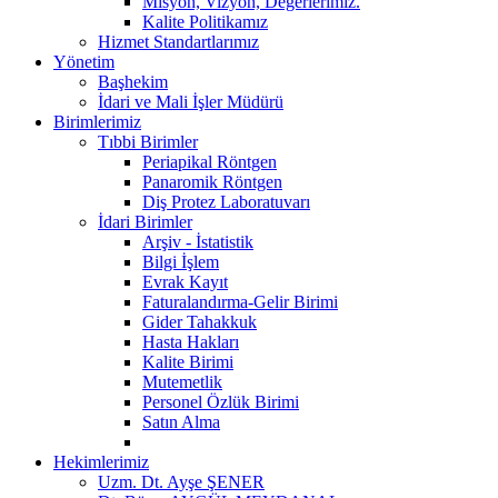
Misyon, Vizyon, Değerlerimiz.
Kalite Politikamız
Hizmet Standartlarımız
Yönetim
Başhekim
İdari ve Mali İşler Müdürü
Birimlerimiz
Tıbbi Birimler
Periapikal Röntgen
Panaromik Röntgen
Diş Protez Laboratuvarı
İdari Birimler
Arşiv - İstatistik
Bilgi İşlem
Evrak Kayıt
Faturalandırma-Gelir Birimi
Gider Tahakkuk
Hasta Hakları
Kalite Birimi
Mutemetlik
Personel Özlük Birimi
Satın Alma
Hekimlerimiz
Uzm. Dt. Ayşe ŞENER