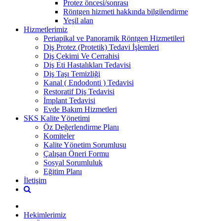
Protez öncesi/sonrası
Röntgen hizmeti hakkında bilgilendirme
Yeşil alan
Hizmetlerimiz
Periapikal ve Panoramik Röntgen Hizmetileri
Diş Protez (Protetik) Tedavi İşlemleri
Diş Çekimi Ve Cerrahisi
Diş Eti Hastalıkları Tedavisi
Diş Taşı Temizliği
Kanal ( Endodonti ) Tedavisi
Restoratif Diş Tedavisi
İmplant Tedavisi
Evde Bakım Hizmetleri
SKS Kalite Yönetimi
Öz Değerlendirme Planı
Komiteler
Kalite Yönetim Sorumlusu
Çalışan Öneri Formu
Sosyal Sorumluluk
Eğitim Planı
İletişim
Hekimlerimiz