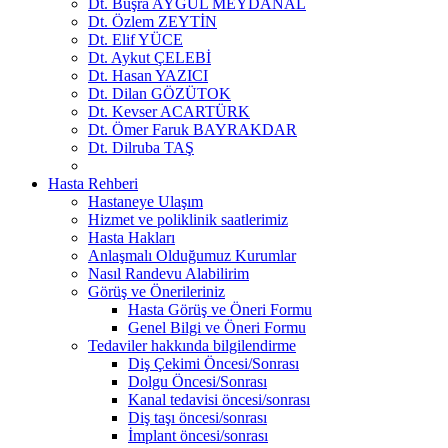
Dt. Büşra AYGÜL MEYDANAL
Dt. Özlem ZEYTİN
Dt. Elif YÜCE
Dt. Aykut ÇELEBİ
Dt. Hasan YAZICI
Dt. Dilan GÖZÜTOK
Dt. Kevser ACARTÜRK
Dt. Ömer Faruk BAYRAKDAR
Dt. Dilruba TAŞ
Hasta Rehberi
Hastaneye Ulaşım
Hizmet ve poliklinik saatlerimiz
Hasta Hakları
Anlaşmalı Olduğumuz Kurumlar
Nasıl Randevu Alabilirim
Görüş ve Önerileriniz
Hasta Görüş ve Öneri Formu
Genel Bilgi ve Öneri Formu
Tedaviler hakkında bilgilendirme
Diş Çekimi Öncesi/Sonrası
Dolgu Öncesi/Sonrası
Kanal tedavisi öncesi/sonrası
Diş taşı öncesi/sonrası
İmplant öncesi/sonrası