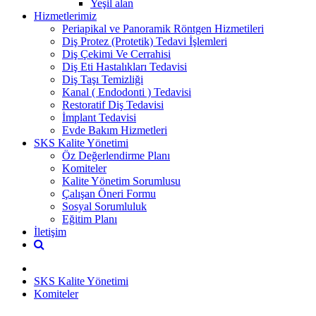
Yeşil alan
Hizmetlerimiz
Periapikal ve Panoramik Röntgen Hizmetileri
Diş Protez (Protetik) Tedavi İşlemleri
Diş Çekimi Ve Cerrahisi
Diş Eti Hastalıkları Tedavisi
Diş Taşı Temizliği
Kanal ( Endodonti ) Tedavisi
Restoratif Diş Tedavisi
İmplant Tedavisi
Evde Bakım Hizmetleri
SKS Kalite Yönetimi
Öz Değerlendirme Planı
Komiteler
Kalite Yönetim Sorumlusu
Çalışan Öneri Formu
Sosyal Sorumluluk
Eğitim Planı
İletişim
SKS Kalite Yönetimi
Komiteler