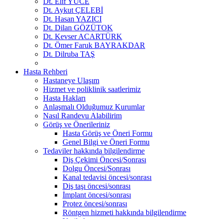
Dt. Elif YÜCE
Dt. Aykut ÇELEBİ
Dt. Hasan YAZICI
Dt. Dilan GÖZÜTOK
Dt. Kevser ACARTÜRK
Dt. Ömer Faruk BAYRAKDAR
Dt. Dilruba TAŞ
Hasta Rehberi
Hastaneye Ulaşım
Hizmet ve poliklinik saatlerimiz
Hasta Hakları
Anlaşmalı Olduğumuz Kurumlar
Nasıl Randevu Alabilirim
Görüş ve Önerileriniz
Hasta Görüş ve Öneri Formu
Genel Bilgi ve Öneri Formu
Tedaviler hakkında bilgilendirme
Diş Çekimi Öncesi/Sonrası
Dolgu Öncesi/Sonrası
Kanal tedavisi öncesi/sonrası
Diş taşı öncesi/sonrası
İmplant öncesi/sonrası
Protez öncesi/sonrası
Röntgen hizmeti hakkında bilgilendirme