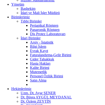
Hizmet Standartlarımız
Yönetim
Başhekim
İdari ve Mali İşler Müdürü
Birimlerimiz
Tıbbi Birimler
Periapikal Röntgen
Panaromik Röntgen
Diş Protez Laboratuvarı
İdari Birimler
Arşiv - İstatistik
Bilgi İşlem
Evrak Kayıt
Faturalandırma-Gelir Birimi
Gider Tahakkuk
Hasta Hakları
Kalite Birimi
Mutemetlik
Personel Özlük Birimi
Satın Alma
Hekimlerimiz
Uzm. Dt. Ayşe ŞENER
Dt. Büşra AYGÜL MEYDANAL
Dt. Özlem ZEYTİN