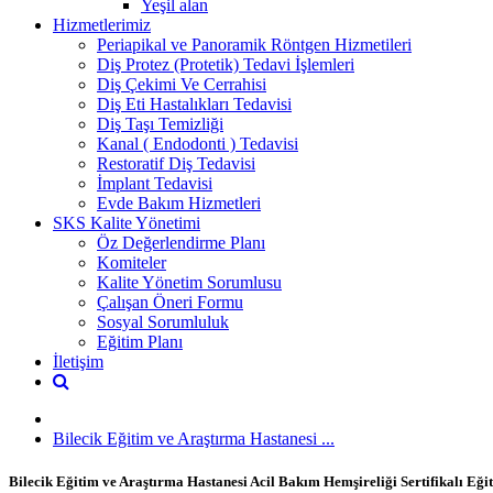
Yeşil alan
Hizmetlerimiz
Periapikal ve Panoramik Röntgen Hizmetileri
Diş Protez (Protetik) Tedavi İşlemleri
Diş Çekimi Ve Cerrahisi
Diş Eti Hastalıkları Tedavisi
Diş Taşı Temizliği
Kanal ( Endodonti ) Tedavisi
Restoratif Diş Tedavisi
İmplant Tedavisi
Evde Bakım Hizmetleri
SKS Kalite Yönetimi
Öz Değerlendirme Planı
Komiteler
Kalite Yönetim Sorumlusu
Çalışan Öneri Formu
Sosyal Sorumluluk
Eğitim Planı
İletişim
Bilecik Eğitim ve Araştırma Hastanesi ...
Bilecik Eğitim ve Araştırma Hastanesi Acil Bakım Hemşireliği Sertifikalı Eğ