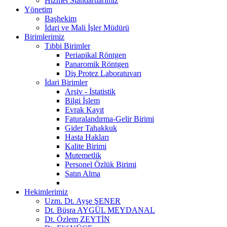
Hizmet Standartlarımız
Yönetim
Başhekim
İdari ve Mali İşler Müdürü
Birimlerimiz
Tıbbi Birimler
Periapikal Röntgen
Panaromik Röntgen
Diş Protez Laboratuvarı
İdari Birimler
Arşiv - İstatistik
Bilgi İşlem
Evrak Kayıt
Faturalandırma-Gelir Birimi
Gider Tahakkuk
Hasta Hakları
Kalite Birimi
Mutemetlik
Personel Özlük Birimi
Satın Alma
Hekimlerimiz
Uzm. Dt. Ayşe ŞENER
Dt. Büşra AYGÜL MEYDANAL
Dt. Özlem ZEYTİN