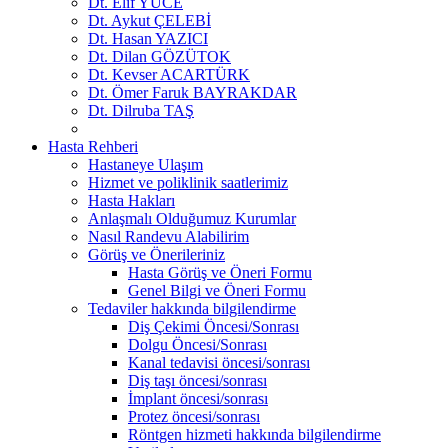
Dt. Elif YÜCE
Dt. Aykut ÇELEBİ
Dt. Hasan YAZICI
Dt. Dilan GÖZÜTOK
Dt. Kevser ACARTÜRK
Dt. Ömer Faruk BAYRAKDAR
Dt. Dilruba TAŞ
Hasta Rehberi
Hastaneye Ulaşım
Hizmet ve poliklinik saatlerimiz
Hasta Hakları
Anlaşmalı Olduğumuz Kurumlar
Nasıl Randevu Alabilirim
Görüş ve Önerileriniz
Hasta Görüş ve Öneri Formu
Genel Bilgi ve Öneri Formu
Tedaviler hakkında bilgilendirme
Diş Çekimi Öncesi/Sonrası
Dolgu Öncesi/Sonrası
Kanal tedavisi öncesi/sonrası
Diş taşı öncesi/sonrası
İmplant öncesi/sonrası
Protez öncesi/sonrası
Röntgen hizmeti hakkında bilgilendirme