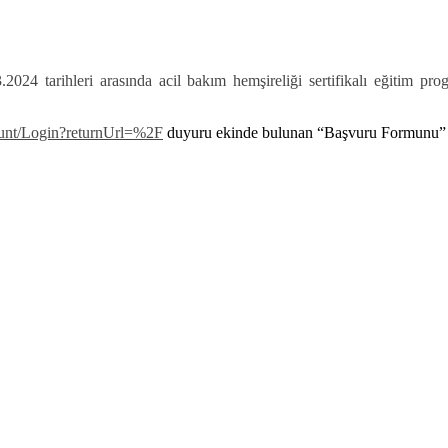
2024 tarihleri arasında acil bakım hemşireliği sertifikalı eğitim p
count/Login?returnUrl=%2F
duyuru ekinde bulunan “Başvuru Formunu” do