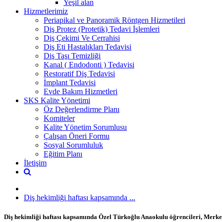
Yeşil alan
Hizmetlerimiz
Periapikal ve Panoramik Röntgen Hizmetileri
Diş Protez (Protetik) Tedavi İşlemleri
Diş Çekimi Ve Cerrahisi
Diş Eti Hastalıkları Tedavisi
Diş Taşı Temizliği
Kanal ( Endodonti ) Tedavisi
Restoratif Diş Tedavisi
İmplant Tedavisi
Evde Bakım Hizmetleri
SKS Kalite Yönetimi
Öz Değerlendirme Planı
Komiteler
Kalite Yönetim Sorumlusu
Çalışan Öneri Formu
Sosyal Sorumluluk
Eğitim Planı
İletişim
Diş hekimliği haftası kapsamında ...
Diş hekimliği haftası kapsamında Özel Türkoğlu Anaokulu öğrencileri, Merkezi