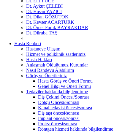
Dt. Elif YÜCE
Dt. Aykut ÇELEBİ
Dt. Hasan YAZICI
Dt. Dilan GÖZÜTOK
Dt. Kevser ACARTÜRK
Dt. Ömer Faruk BAYRAKDAR
Dt. Dilruba TAŞ
Hasta Rehberi
Hastaneye Ulaşım
Hizmet ve poliklinik saatlerimiz
Hasta Hakları
Anlaşmalı Olduğumuz Kurumlar
Nasıl Randevu Alabilirim
Görüş ve Önerileriniz
Hasta Görüş ve Öneri Formu
Genel Bilgi ve Öneri Formu
Tedaviler hakkında bilgilendirme
Diş Çekimi Öncesi/Sonrası
Dolgu Öncesi/Sonrası
Kanal tedavisi öncesi/sonrası
Diş taşı öncesi/sonrası
İmplant öncesi/sonrası
Protez öncesi/sonrası
Röntgen hizmeti hakkında bilgilendirme