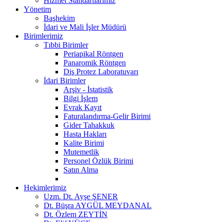
Hizmet Standartlarımız
Yönetim
Başhekim
İdari ve Mali İşler Müdürü
Birimlerimiz
Tıbbi Birimler
Periapikal Röntgen
Panaromik Röntgen
Diş Protez Laboratuvarı
İdari Birimler
Arşiv - İstatistik
Bilgi İşlem
Evrak Kayıt
Faturalandırma-Gelir Birimi
Gider Tahakkuk
Hasta Hakları
Kalite Birimi
Mutemetlik
Personel Özlük Birimi
Satın Alma
Hekimlerimiz
Uzm. Dt. Ayşe ŞENER
Dt. Büşra AYGÜL MEYDANAL
Dt. Özlem ZEYTİN