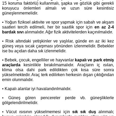
15 koruma faktörlü) kullanmalı, şapka ve gözlük gibi gerekli
koruyucu önlemleri almalı ve uzun süre kesintisiz
güneşlenmemelidir.
• Yoğun fiziksel aktivite ve spor yapmak için sabah ve akşam
saatleri tercih edilmeli, her bir saatlik spor için
en az 2-4
bardak sıvı
alınmalıdır. Ağır fizik aktivitelerden kaçınılmalıdır.
• Risk altındaki yetişkinler ve yaşlılar, günde en az iki kez
güneş veya sıcak çarpması yönünden izlenmelidir. Bebekler
ise bu açıdan daha sık izlenmelidir.
• Bebek, çocuk, engelliler ve hayvanlar
kapalı ve park etmiş
araçlarda
kesinlikle bırakılmamalıdır. Araçların iç ısıları,
klima olsa dahi park edildikten çok kısa süre sonra
yükselmektedir. Araç terk edilirken herkesin dışarı çıktığından
emin olunmalıdır.
• Kapalı alanlar iyi havalandırılmalıdır.
• Güneş gören pencereler perde vb. güneşliklerle
gölgelendirilmelidir.
• Vücut ısısının yükselmemesi için
sık sık duş
alınmalı;