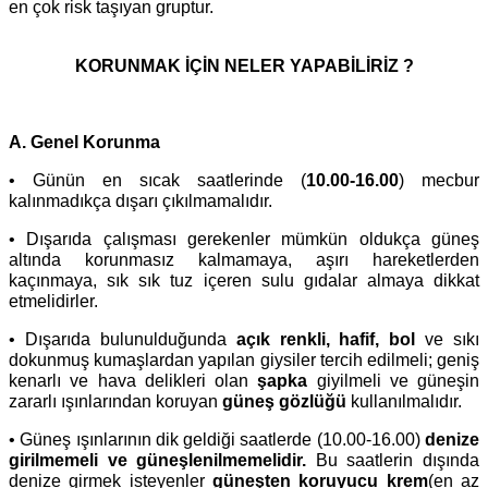
en çok risk taşıyan gruptur.
KORUNMAK İÇİN NELER YAPABİLİRİZ ?
A.
Genel Korunma
• Günün en sıcak saatlerinde (
10.00-16.00
) mecbur
kalınmadıkça dışarı çıkılmamalıdır.
• Dışarıda çalışması gerekenler mümkün oldukça güneş
altında korunmasız kalmamaya, aşırı hareketlerden
kaçınmaya, sık sık tuz içeren sulu gıdalar almaya dikkat
etmelidirler.
• Dışarıda bulunulduğunda
açık renkli, hafif, bol
ve sıkı
dokunmuş kumaşlardan yapılan giysiler tercih edilmeli; geniş
kenarlı ve hava delikleri olan
şapka
giyilmeli ve güneşin
zararlı ışınlarından koruyan
güneş gözlüğü
kullanılmalıdır.
• Güneş ışınlarının dik geldiği saatlerde (10.00-16.00)
denize
girilmemeli ve güneşlenilmemelidir.
Bu saatlerin dışında
denize girmek isteyenler
güneşten koruyucu krem
(en az