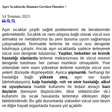
Aşırı Sıcaklarda Alınması Gereken Önemler !
14 Temmuz 2023
Aşırı sıcaklar çeşitli sağlık problemlerini de beraberinde
getirmektedir. Sıcaklık ve nem artışına bağlı olarak vücut ısısı
artmakta ve metabolizma bu yeni duruma uyum sağlamaya
çalışmaktadır. Normalde terleme ile vücut ısısı dengede
tutulmaya çalışılır. Ancak aşırı sıcaklarda sadece terleyerek
vücut ısısı dengede tutulamaz.
Yaşlılar, bebekler ve kronik
hastalığı olanlarda
terleme mekanizması ile vücut ısısının
dengede tutulması her zaman mümkün olmayabilir. Yine
ortamdaki nem oranı yüksekse terleme suretiyle vücut ısısı
yeterli düzeyde düşmeyebilir. Ayrıca
şişmanlık
, herhangi bir
hastalığa bağlı
yüksek ateş
, aşırı sıvı kaybı
(dehidratasyon),
kalp hastalığı
,
ruh ve sinir hastalığı
,
alkol
ve uyuşturucu
madde kullanımı ile tedavi amaçlı
bazı
ilaçların
(tansiyon düşürücüler, idrar söktürücüler vb.)
kullanımı da sıcak havalarda terlemeyi etkileyen diğer
faktörlerdendir. Bu gibi durumlarda yükselen vücut ısısı beyin
ve diğer hayati organlarda hasara yol açabilir.