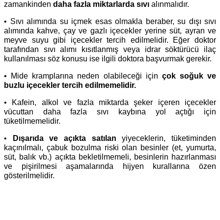
zamankinden
daha fazla miktarlarda sıvı
alınmalıdır.
• Sıvı alımında su içmek esas olmakla beraber, su dışı sıvı
alımında kahve, çay ve gazlı içecekler yerine süt, ayran ve
meyve suyu gibi içecekler tercih edilmelidir. Eğer doktor
tarafından sıvı alımı kısıtlanmış veya idrar söktürücü ilaç
kullanılması söz konusu ise ilgili doktora başvurmak gerekir.
• Mide kramplarına neden olabileceği için
çok soğuk ve
buzlu içecekler tercih edilmemelidir.
• Kafein, alkol ve fazla miktarda şeker içeren içecekler
vücuttan daha fazla sıvı kaybına yol açtığı için
tüketilmemelidir.
•
Dışarıda ve açıkta satılan
yiyeceklerin, tüketiminden
kaçınılmalı, çabuk bozulma riski olan besinler (et, yumurta,
süt, balık vb.) açıkta bekletilmemeli, besinlerin hazırlanması
ve pişirilmesi aşamalarında hijyen kurallarına özen
gösterilmelidir.