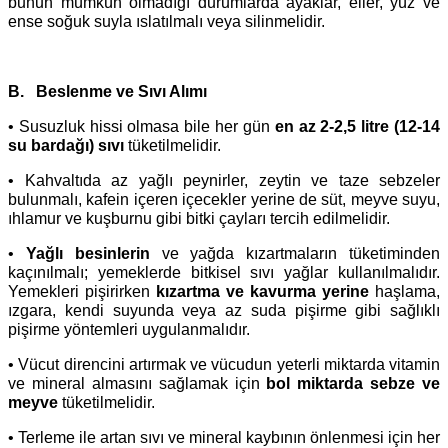
bunun mümkün olmadığı durumlarda ayaklar, eller, yüz ve
ense soğuk suyla ıslatılmalı veya silinmelidir.
B.
Beslenme ve Sıvı Alımı
• Susuzluk hissi olmasa bile her gün
en az
2-2,5 litre (12-14
su bardağı) sıvı
tüketilmelidir.
• Kahvaltıda az yağlı peynirler, zeytin ve taze sebzeler
bulunmalı, kafein içeren içecekler yerine de süt, meyve suyu,
ıhlamur ve kuşburnu gibi bitki çayları tercih edilmelidir.
•
Yağlı besinlerin
ve yağda kızartmaların tüketiminden
kaçınılmalı; yemeklerde bitkisel sıvı yağlar kullanılmalıdır.
Yemekleri pişirirken
kızartma ve kavurma yerine
haşlama,
ızgara, kendi suyunda veya az suda pişirme gibi sağlıklı
pişirme yöntemleri uygulanmalıdır.
• Vücut direncini artırmak ve vücudun yeterli miktarda vitamin
ve mineral almasını sağlamak için
bol miktarda sebze ve
meyve
tüketilmelidir.
• Terleme ile artan sıvı ve mineral kaybının önlenmesi için her