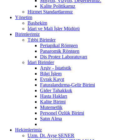
Misyon, Vizyon, Değerlerimiz.
Kalite Politikamız
Hizmet Standartlarımız
Yönetim
Başhekim
İdari ve Mali İşler Müdürü
Birimlerimiz
Tıbbi Birimler
Periapikal Röntgen
Panaromik Röntgen
Diş Protez Laboratuvarı
İdari Birimler
Arşiv - İstatistik
Bilgi İşlem
Evrak Kayıt
Faturalandırma-Gelir Birimi
Gider Tahakkuk
Hasta Hakları
Kalite Birimi
Mutemetlik
Personel Özlük Birimi
Satın Alma
Hekimlerimiz
Uzm. Dt. Ayşe ŞENER