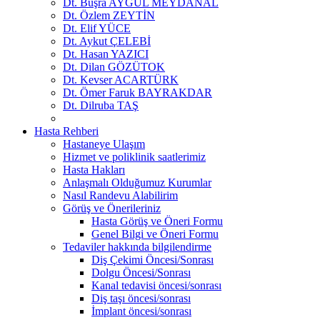
Dt. Büşra AYGÜL MEYDANAL
Dt. Özlem ZEYTİN
Dt. Elif YÜCE
Dt. Aykut ÇELEBİ
Dt. Hasan YAZICI
Dt. Dilan GÖZÜTOK
Dt. Kevser ACARTÜRK
Dt. Ömer Faruk BAYRAKDAR
Dt. Dilruba TAŞ
Hasta Rehberi
Hastaneye Ulaşım
Hizmet ve poliklinik saatlerimiz
Hasta Hakları
Anlaşmalı Olduğumuz Kurumlar
Nasıl Randevu Alabilirim
Görüş ve Önerileriniz
Hasta Görüş ve Öneri Formu
Genel Bilgi ve Öneri Formu
Tedaviler hakkında bilgilendirme
Diş Çekimi Öncesi/Sonrası
Dolgu Öncesi/Sonrası
Kanal tedavisi öncesi/sonrası
Diş taşı öncesi/sonrası
İmplant öncesi/sonrası