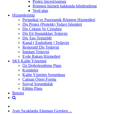
Protez öncesi/sonrası
Röntgen hizmeti hakkında bilgilendirme
Yeşil alan
Hizmetlerimiz
Periapikal ve Panoramik Röntgen Hizmetileri
Diş Protez (Protetik) Tedavi İşlemleri
Diş Çekimi Ve Cerrahisi
Diş Eti Hastalıkları Tedavisi
Diş Taşı Temizliği
Kanal ( Endodonti ) Tedavisi
Restoratif Diş Tedavisi
İmplant Tedavisi
Evde Bakım Hizmetleri
SKS Kalite Yönetimi
Öz Değerlendirme Planı
Komiteler
Kalite Yönetim Sorumlusu
Çalışan Öneri Formu
Sosyal Sorumluluk
Eğitim Planı
İletişim
Aşırı Sıcaklarda Alınması Gereken ...